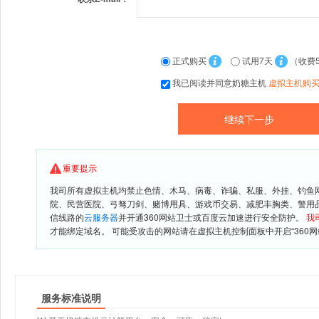
正式购买
试用7天
（收费
我已阅读并同意奶糖主机
虚拟主机购
重要提示
我司所有虚拟主机均禁止色情、木马、病毒、诈骗、私服、外挂、钓鱼
院、民营医院、弓驽刀剑、赌博用具、游戏币交易、减肥丰胸类、警用
信线路的
云服务器
并开通360网站卫士或百度云加速进行安全防护。
我
才能绑定域名。 可能受攻击的网站请在虚拟主机控制面板中开启“360网
服务标准说明