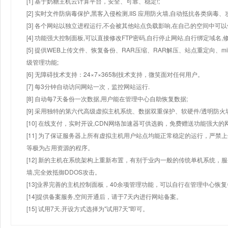
[1] 基于奶糖主机云计算平台，安全、可靠、稳定!;
[2] 实时文件防病毒保护,黑客入侵检测,IIS 应用防火墙,自动抵抗各类病毒、
[3] 各个网站以独立进程运行,不会被其他站点负载影响,在自己的空间中可以使用
[4] 功能强大控制面板,可以直接修改FTP密码,自行停止网站,自行绑定域名,
[5] 提供WEB上传文件、恢复备份、RAR压缩、RAR解压、站点重定向
级管理功能;
[6] 无障碍技术支持：24×7×365制技术支持，微笑面对任何用户。
[7] 每3分钟自动访问网站一次，监控网站运行.
[8] 自动每7天备份一次数据,用户能在管理中心自助恢复数据;
[9] 采用独特的第六代高级虚拟主机系统、数据双重保护、软硬件/透明防火
[10] 在线支付，实时开设,CDN网络加速器可供选购，免费赠送功能强大
[11] 为了保证服务器上所有虚拟主机用户站点均能正常稳定的运行，严禁上
等极为占用资源的程序。
[12] 新的主机在系统架构上重新布置，有别于业内一般的传统单机系统，
墙,完全效抵御DDOS攻击。
[13]业界完善的主机控制面板，40余项管理功能，可以自行在管理中心恢
[14]提供备案服务,空间开通后，请于7天内进行网站备案。
[15] 试用7天.开设方式选择为"试用7天"即可。