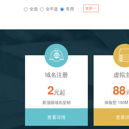
全选
全不选
常用
更多>>
域名注册
虚拟
2
88
元起
新顶级域名促销
体验型 150
查看详情
查看