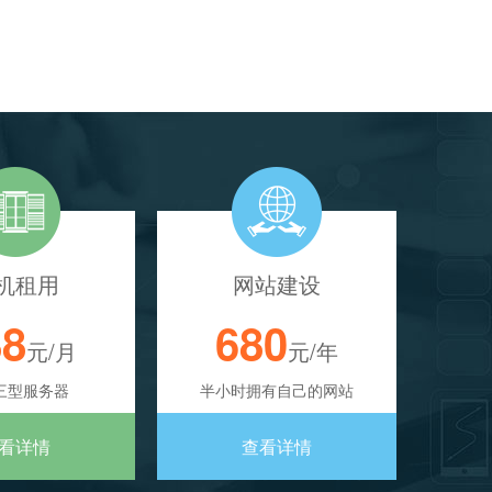
机租用
网站建设
88
680
元/月
元/年
三型服务器
半小时拥有自己的网站
看详情
查看详情