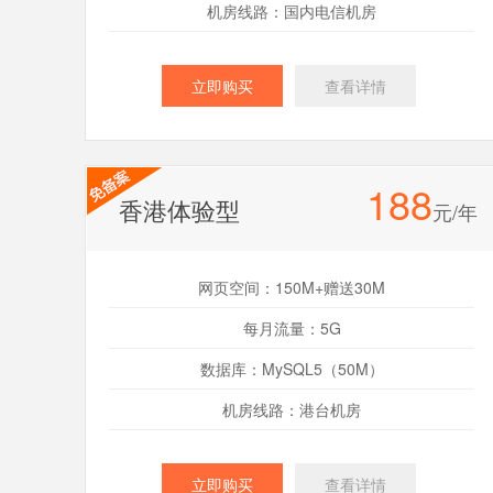
机房线路：国内电信机房
立即购买
查看详情
188
香港体验型
元/年
网页空间：150M+赠送30M
每月流量：5G
数据库：MySQL5（50M）
机房线路：港台机房
立即购买
查看详情