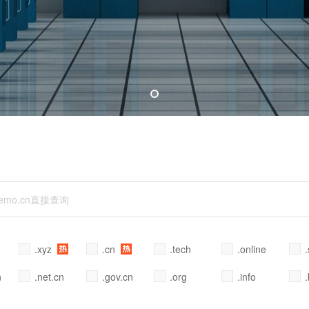
.xyz
.cn
.tech
.online
n
.net.cn
.gov.cn
.org
.info
.