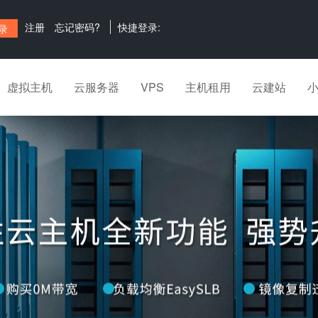
注册
忘记密码?
快捷登录:
虚拟主机
云服务器
VPS
主机租用
云建站