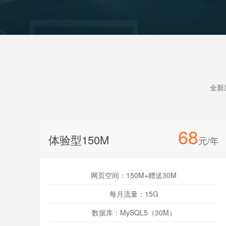
全新
68
体验型150M
元/年
网页空间：150M+赠送30M
每月流量：15G
数据库：MySQL5（30M）