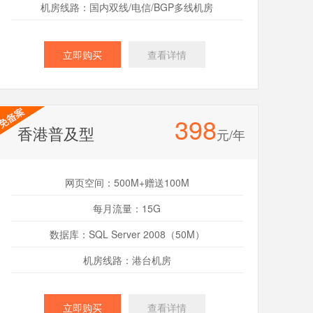
机房线路：国内双线/电信/BGP多线机房
立即购买
查看详情
398
香港普及型
元/年
网页空间：500M+赠送100M
每月流量：15G
数据库：SQL Server 2008（50M）
机房线路：港台机房
立即购买
查看详情