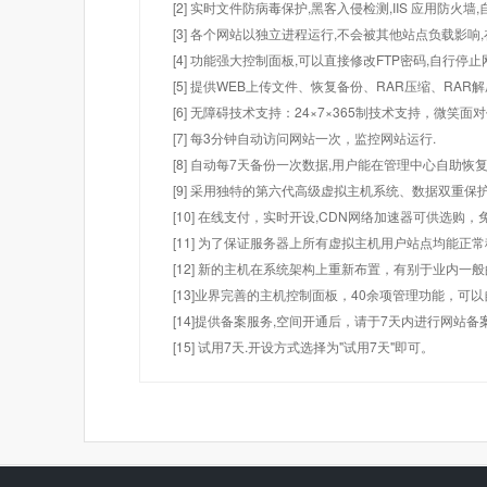
[2] 实时文件防病毒保护,黑客入侵检测,IIS 应用防火
[3] 各个网站以独立进程运行,不会被其他站点负载影响,
[4] 功能强大控制面板,可以直接修改FTP密码,自行停
[5] 提供WEB上传文件、恢复备份、RAR压缩、R
[6] 无障碍技术支持：24×7×365制技术支持，微笑面
[7] 每3分钟自动访问网站一次，监控网站运行.
[8] 自动每7天备份一次数据,用户能在管理中心自助恢复
[9] 采用独特的第六代高级虚拟主机系统、数据双重保
[10] 在线支付，实时开设,CDN网络加速器可供选
[11] 为了保证服务器上所有虚拟主机用户站点均能正
[12] 新的主机在系统架构上重新布置，有别于业内一
[13]业界完善的主机控制面板，40余项管理功能，可
[14]提供备案服务,空间开通后，请于7天内进行网站备
[15] 试用7天.开设方式选择为"试用7天"即可。