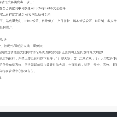
墙,自动抵抗各类病毒、攻击;
在自己的空间中可以使用FSO和jmail等其他控件;
止网站,自行绑定域名,修改网站缺省文档;
AR解压、站点重定向、mime设置、目录保护、文件保护、脚本错误设置、ip限制、虚拟
对任何用户。
数据;
护、软硬件/透明防火墙三重保障;
购，免费赠送功能强大的网站情报系统,如虎添翼般让您的网上空间发挥最大功效!
常稳定的运行，严禁上传及运行以下程序：1）聊天室； 2）江湖游戏； 3）大型软件下
般的传统单机系统，服务器群前端加装硬件防火墙，全面提速，稳定、安全、高效。 同时
以自行在管理中心恢复备份。
案。