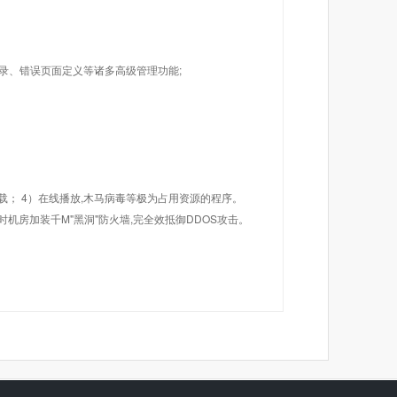
目录、错误页面定义等诸多高级管理功能;
载； 4）在线播放,木马病毒等极为占用资源的程序。
机房加装千M"黑洞"防火墙,完全效抵御DDOS攻击。