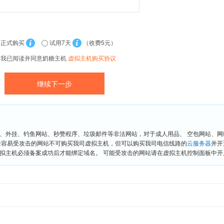
正式购买
试用7天
（收费5元）
我已阅读并同意奶糖主机
虚拟主机购买协议
、外挂、钓鱼网站、秒赞程序、垃圾邮件等非法网站，对于成人用品、 空包网站、
险容易受攻击的网站不可购买我司虚拟主机，但可以购买我司电信线路的
云服务器
并开
拟主机必须备案成功后才能绑定域名。 可能受攻击的网站请在虚拟主机控制面板中开启“