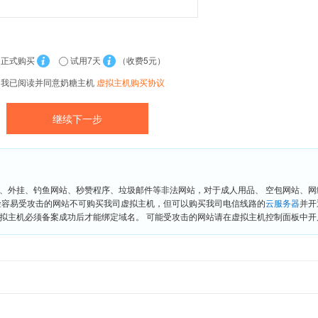
正式购买
试用7天
（收费5元）
我已阅读并同意奶糖主机
虚拟主机购买协议
、外挂、钓鱼网站、秒赞程序、垃圾邮件等非法网站，对于成人用品、 空包网站、
险容易受攻击的网站不可购买我司虚拟主机，但可以购买我司电信线路的
云服务器
并开
拟主机必须备案成功后才能绑定域名。 可能受攻击的网站请在虚拟主机控制面板中开启“