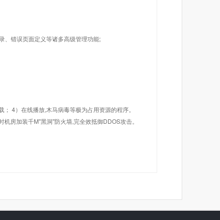
目录、错误页面定义等诸多高级管理功能;
载； 4）在线播放,木马病毒等极为占用资源的程序。
机房加装千M"黑洞"防火墙,完全效抵御DDOS攻击。