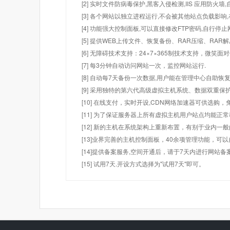
[2] 实时文件防病毒保护,黑客入侵检测,IIS 应用防火
[3] 各个网站以独立进程运行,不会被其他站点负载影响,
[4] 功能强大控制面板,可以直接修改FTP密码,自行停
[5] 提供WEB上传文件、恢复备份、RAR压缩、R
[6] 无障碍技术支持：24×7×365制技术支持，微笑面
[7] 每3分钟自动访问网站一次，监控网站运行.
[8] 自动每7天备份一次数据,用户能在管理中心自助恢复
[9] 采用独特的第六代高级虚拟主机系统、数据双重保
[10] 在线支付，实时开设,CDN网络加速器可供选
[11] 为了保证服务器上所有虚拟主机用户站点均能正
[12] 新的主机在系统架构上重新布置，有别于业内一
[13]业界完善的主机控制面板，40余项管理功能，可
[14]提供备案服务,空间开通后，请于7天内进行网站备
[15] 试用7天.开设方式选择为"试用7天"即可。