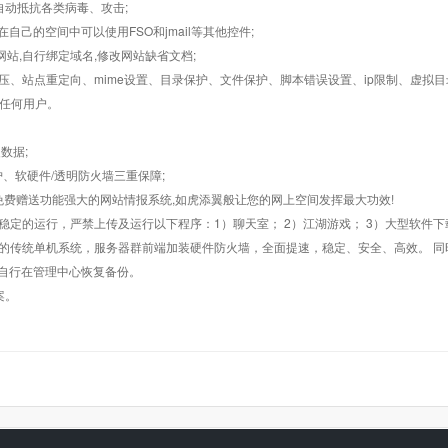
墙,自动抵抗各类病毒、攻击;
在自己的空间中可以使用FSO和jmail等其他控件;
止网站,自行绑定域名,修改网站缺省文档;
AR解压、站点重定向、mime设置、目录保护、文件保护、脚本错误设置、ip限制、虚拟
对任何用户。
数据;
护、软硬件/透明防火墙三重保障;
购，免费赠送功能强大的网站情报系统,如虎添翼般让您的网上空间发挥最大功效!
常稳定的运行，严禁上传及运行以下程序：1）聊天室； 2）江湖游戏； 3）大型软件下
般的传统单机系统，服务器群前端加装硬件防火墙，全面提速，稳定、安全、高效。 同时
以自行在管理中心恢复备份。
案。