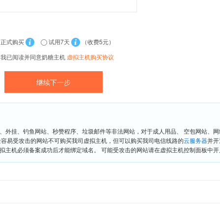
正式购买
试用7天
（收费5元）
我已阅读并同意奶糖主机
虚拟主机购买协议
、外挂、钓鱼网站、秒赞程序、垃圾邮件等非法网站，对于成人用品、 空包网站、
险容易受攻击的网站不可购买我司虚拟主机，但可以购买我司电信线路的
云服务器
并开
拟主机必须备案成功后才能绑定域名。 可能受攻击的网站请在虚拟主机控制面板中开启“