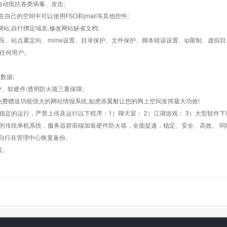
墙,自动抵抗各类病毒、攻击;
在自己的空间中可以使用FSO和jmail等其他控件;
止网站,自行绑定域名,修改网站缺省文档;
AR解压、站点重定向、mime设置、目录保护、文件保护、脚本错误设置、ip限制、虚拟
对任何用户。
数据;
护、软硬件/透明防火墙三重保障;
购，免费赠送功能强大的网站情报系统,如虎添翼般让您的网上空间发挥最大功效!
常稳定的运行，严禁上传及运行以下程序：1）聊天室； 2）江湖游戏； 3）大型软件下
般的传统单机系统，服务器群前端加装硬件防火墙，全面提速，稳定、安全、高效。 同时
以自行在管理中心恢复备份。
案。