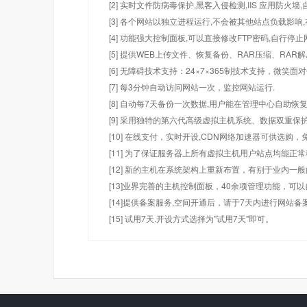
[2] 实时文件防病毒保护,黑客入侵检测,IIS 应用防火
[3] 各个网站以独立进程运行,不会被其他站点负载影响,
[4] 功能强大控制面板,可以直接修改FTP密码,自行停
[5] 提供WEB上传文件、恢复备份、RAR压缩、R
[6] 无障碍技术支持：24×7×365制技术支持，微笑面
[7] 每3分钟自动访问网站一次，监控网站运行.
[8] 自动每7天备份一次数据,用户能在管理中心自助恢复
[9] 采用独特的第六代高级虚拟主机系统、数据双重保
[10] 在线支付，实时开设,CDN网络加速器可供选
[11] 为了保证服务器上所有虚拟主机用户站点均能正
[12] 新的主机在系统架构上重新布置，有别于业内一
[13]业界完善的主机控制面板，40余项管理功能，可
[14]提供备案服务,空间开通后，请于7天内进行网站备
[15] 试用7天.开设方式选择为"试用7天"即可。