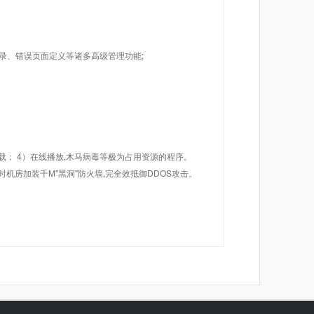
目录、错误页面定义等诸多高级管理功能;
载； 4）在线播放,木马病毒等极为占用资源的程序。
机房加装千M"黑洞"防火墙,完全效抵御DDOS攻击。