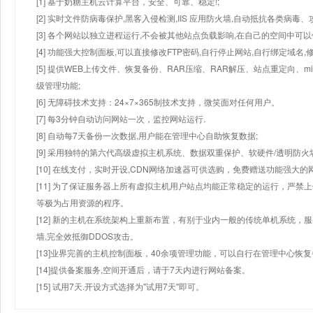
[1] 基于奶糖主机云计算平台，安全、可靠、稳定!;
[2] 实时文件防病毒保护,黑客入侵检测,IIS 应用防火墙,自动抵抗各类病毒、
[3] 各个网站以独立进程运行,不会被其他站点负载影响,在自己的空间中可以使用
[4] 功能强大控制面板,可以直接修改FTP密码,自行停止网站,自行绑定域名,
[5] 提供WEB上传文件、恢复备份、RAR压缩、RAR解压、站点重定向
级管理功能;
[6] 无障碍技术支持：24×7×365制技术支持，微笑面对任何用户。
[7] 每3分钟自动访问网站一次，监控网站运行.
[8] 自动每7天备份一次数据,用户能在管理中心自助恢复数据;
[9] 采用独特的第六代高级虚拟主机系统、数据双重保护、软硬件/透明防火
[10] 在线支付，实时开设,CDN网络加速器可供选购，免费赠送功能强大
[11] 为了保证服务器上所有虚拟主机用户站点均能正常稳定的运行，严禁上
等极为占用资源的程序。
[12] 新的主机在系统架构上重新布置，有别于业内一般的传统单机系统，
墙,完全效抵御DDOS攻击。
[13]业界完善的主机控制面板，40余项管理功能，可以自行在管理中心恢
[14]提供备案服务,空间开通后，请于7天内进行网站备案。
[15] 试用7天.开设方式选择为"试用7天"即可。