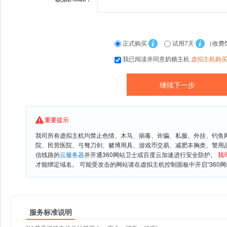
正式购买
试用7天
（收费
我已阅读并同意奶糖主机
虚拟主机购
重要提示
我司所有虚拟主机均禁止色情、木马、病毒、诈骗、私服、外挂、钓鱼
院、民营医院、弓驽刀剑、赌博用具、游戏币交易、减肥丰胸类、警用
信线路的
云服务器
并开通360网站卫士或百度云加速进行安全防护。
我
才能绑定域名。 可能受攻击的网站请在虚拟主机控制面板中开启“360网
服务标准说明